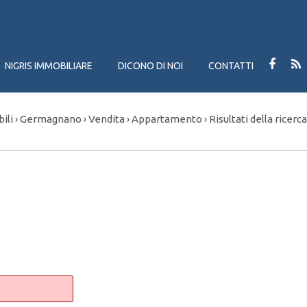
NIGRIS IMMOBILIARE
DICONO DI NOI
CONTATTI
ili
Germagnano
Vendita
Appartamento
Risultati della ricerca
›
›
›
›