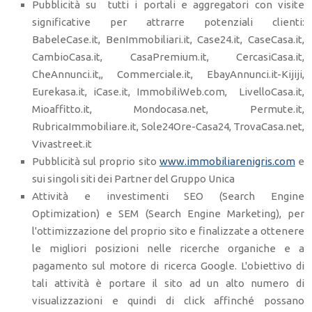
Pubblicità su tutti i portali e aggregatori con visite
significative per attrarre potenziali clienti:
BabeleCase.it, BenImmobiliari.it, Case24.it, CaseCasa.it,
CambioCasa.it, CasaPremium.it, CercasiCasa.it,
CheAnnunci.it,, Commerciale.it, EbayAnnunci.it-Kijiji,
Eurekasa.it, iCase.it, ImmobiliWeb.com, LivelloCasa.it,
Mioaffitto.it, Mondocasa.net, Permute.it,
RubricaImmobiliare.it, Sole24Ore-Casa24, TrovaCasa.net,
Vivastreet.it
Pubblicità sul proprio sito
www.immobiliarenigris.com
e
sui singoli siti dei Partner del Gruppo Unica
Attività e investimenti SEO (Search Engine
Optimization) e SEM (Search Engine Marketing), per
l'ottimizzazione del proprio sito e finalizzate a ottenere
le migliori posizioni nelle ricerche organiche e a
pagamento sul motore di ricerca Google. L'obiettivo di
tali attività è portare il sito ad un alto numero di
visualizzazioni e quindi di click affinché possano