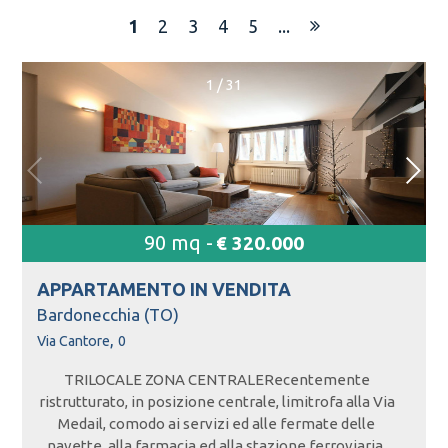
1
2
3
4
5
...
1
/
31
90 mq -
€ 320.000
APPARTAMENTO IN
VENDITA
Bardonecchia (TO)
,
Via Cantore
0
TRILOCALE ZONA CENTRALERecentemente
ristrutturato, in posizione centrale, limitrofa alla Via
Medail, comodo ai servizi ed alle fermate delle
navette, alla farmacia ed alla stazione ferroviaria,