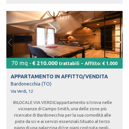
1
/
23
70 mq -
€ 210.000
-
trattabili
Affitto: € 1.000
APPARTAMENTO IN
AFFITTO/VENDITA
Bardonecchia (TO)
,
Via Verdi
12
BILOCALE VIA VERDIL'appartamento si trova nelle
vicinanze di Campo Smith, una delle zone più
ricercate di Bardonecchia per la sua comodità alle
piste da sci e ai servizi essenziali.Situato al terzo
piano di una palazzina di tre piani costruita negli...