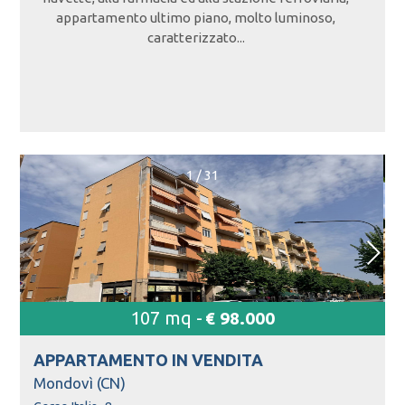
appartamento ultimo piano, molto luminoso,
caratterizzato...
1
/
31
107 mq -
€ 98.000
APPARTAMENTO IN
VENDITA
Mondovì (CN)