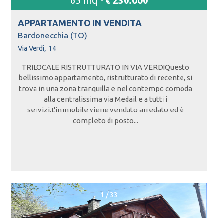
63 mq -
€ 230.000
APPARTAMENTO IN
VENDITA
Bardonecchia (TO)
,
Via Verdi
14
TRILOCALE RISTRUTTURATO IN VIA VERDIQuesto
bellissimo appartamento, ristrutturato di recente, si
trova in una zona tranquilla e nel contempo comoda
alla centralissima via Medail e a tutti i
servizi.L'immobile viene venduto arredato ed è
completo di posto...
1
/
33