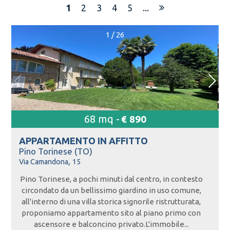
1
2
3
4
5
...
1
/
26
68 mq -
€ 890
APPARTAMENTO IN
AFFITTO
Pino Torinese (TO)
,
Via Camandona
15
Pino Torinese, a pochi minuti dal centro, in contesto
circondato da un bellissimo giardino in uso comune,
all'interno di una villa storica signorile ristrutturata,
proponiamo appartamento sito al piano primo con
ascensore e balconcino privato.L'immobile...