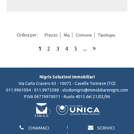
Ordina per :
Prezzo
Mq
Comune
Tipologia
1
2
3
4
5
...
Nigris Soluzioni Immobiliari
Via Carlo Cravero 63 - 10072 - Caselle Torinese (TO)
011.9961094
- 011.9975388 -
studionigris@immobiliarenigris.com
P.IVA 06776970011 - Ruolo 4015 del 21/02/96
CHIAMACI
SCRIVICI
Site Map
/
Privacy Policy
/
Cookie Policy
/ Powered By
Gestim
/ Copyright
© 2026 - All Rights Reserved