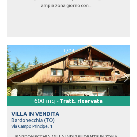
ampia zona giorno con...
1
/
24
600 mq -
Tratt. riservata
VILLA IN
VENDITA
Bardonecchia (TO)
,
Via Campo Principe
1
BARDONECCHIA, VILLA INDIPENDENTE IN ZONA