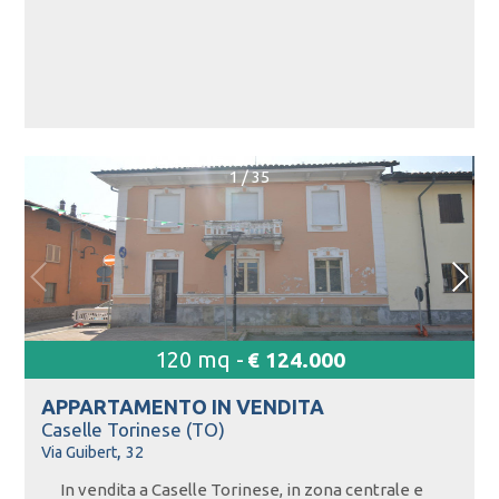
1
/
35
120 mq -
€ 124.000
APPARTAMENTO IN
VENDITA
Caselle Torinese (TO)
,
Via Guibert
32
In vendita a Caselle Torinese, in zona centrale e