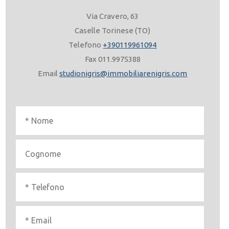
Via Cravero, 63
Caselle Torinese (TO)
Telefono
+390119961094
Fax 011.9975388
Email
studionigris@immobiliarenigris.com