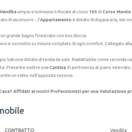
Vendita
ampio e luminoso trilocale al civico
103
di
Corso Monte
to di ascensore -, l'
Appartamento
è dotato di doppia aria, est-ov
e un grande bagno finestrato con box doccia.
oni e cucinotto su misura completo di ogni comfort. Collegato alla
io balcone dotato di tenda da sole. Riadattabile come seconda cam
ta. Presente inoltre una
Cantina
di pertinenza al piano interrato.
ente un video nell'apposita sezione.
asa? Affidati ai nostri Professionisti per una Valutazione pr
mmobile
CONTRATTO
Vendita